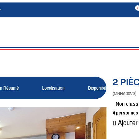
0
2 PIÈ
n Résumé
Localisation
Disponibilités
(
MNHA00V3
)
Non class
4
personnes
Ajouter