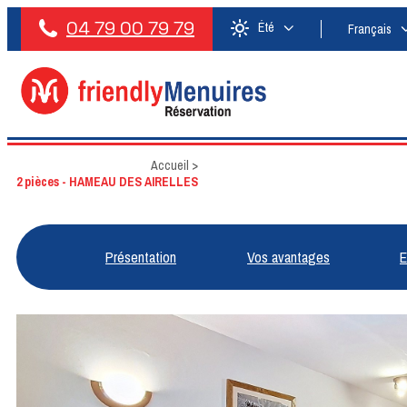
04 79 00 79 79
Été
Français
Accueil
>
2 pièces - HAMEAU DES AIRELLES
Présentation
Vos avantages
E