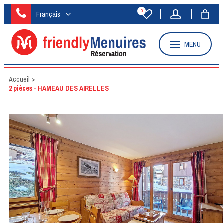
0
Français
MENU
Accueil
>
2 pièces - HAMEAU DES AIRELLES