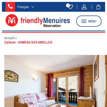
0
Français
MENU
Accueil
>
2 pièces - HAMEAU DES AIRELLES