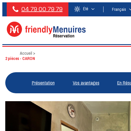
04 79 00 79 79
Été
Français
Accueil
>
2 pièces - CARON
Présentation
Vos avantages
En Rés