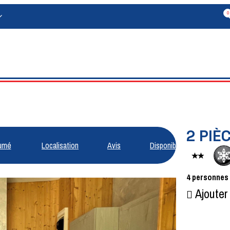
0
2 PIÈ
umé
Localisation
Avis
Disponibilités
4
personnes
Ajouter