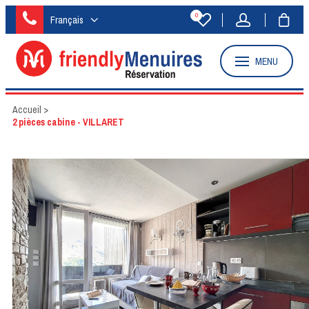
0
Français
MENU
Accueil
>
2 pièces cabine - VILLARET