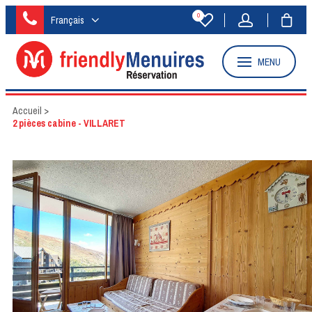
0
Français
MENU
Accueil
>
2 pièces cabine - VILLARET