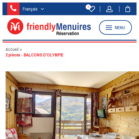
0
Français
MENU
Accueil
>
2 pièces - BALCONS D'OLYMPIE