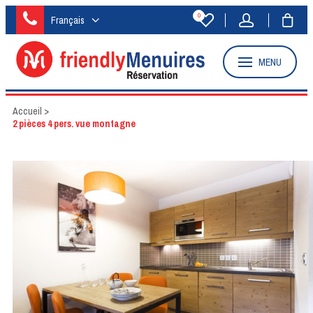
0
Français
MENU
Accueil
>
2 pièces 4 pers. vue montagne