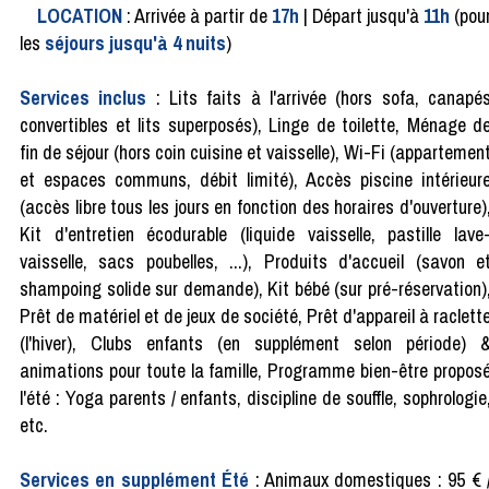
LOCATION
: Arrivée à partir de
17h
| Départ jusqu'à
11h
(pou
les
séjours jusqu'à 4 nuits
)
Services inclus
: Lits faits à l'arrivée (hors sofa, canapé
convertibles et lits superposés), Linge de toilette, Ménage d
fin de séjour (hors coin cuisine et vaisselle), Wi-Fi (appartemen
et espaces communs, débit limité), Accès piscine intérieur
(accès libre tous les jours en fonction des horaires d'ouverture)
Kit d'entretien écodurable (liquide vaisselle, pastille lave
vaisselle, sacs poubelles, ...), Produits d'accueil (savon e
shampoing solide sur demande), Kit bébé (sur pré-réservation)
Prêt de matériel et de jeux de société, Prêt d'appareil à raclett
(l'hiver), Clubs enfants (en supplément selon période) 
animations pour toute la famille, Programme bien-être propos
l'été : Yoga parents / enfants, discipline de souffle, sophrologie
etc.
Services en supplément Été
: Animaux domestiques : 95 € 