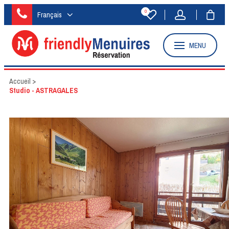
0
Français
MENU
Accueil
>
Studio - ASTRAGALES