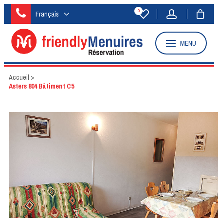
0
Français
MENU
Accueil
>
Asters 804 Bâtiment C5