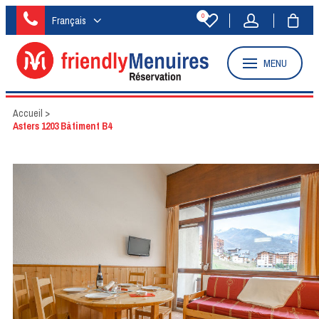
0
Français
MENU
Accueil
>
Asters 1203 Bâtiment B4