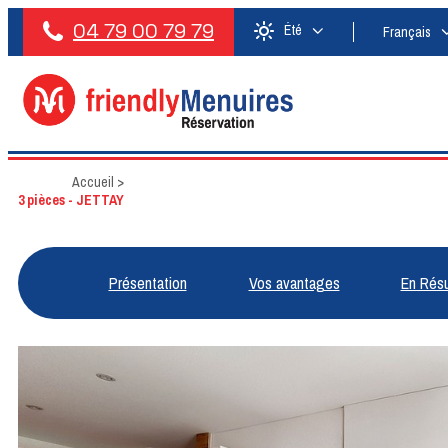
04 79 00 79 79
Été
Français
Accueil
>
3 pièces - JETTAY
Présentation
Vos avantages
En Rés