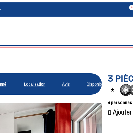
0
3 PIÈ
umé
Localisation
Avis
Disponibilités
4
personnes
Ajouter