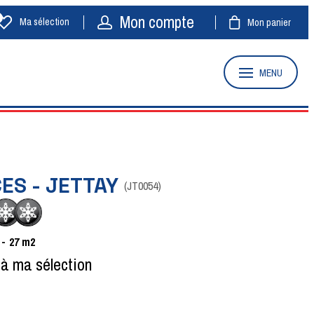
Mon compte
Ma sélection
Mon panier
MENU
CES - JETTAY
(
JT0054
)
27
m2
 à ma sélection