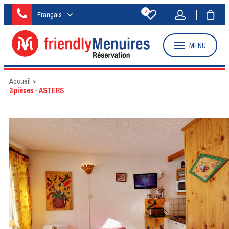
0
Français
MENU
Accueil
>
3 pièces - ASTERS