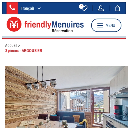
0
Français
MENU
Accueil
>
3 pièces - ARGOUSIER