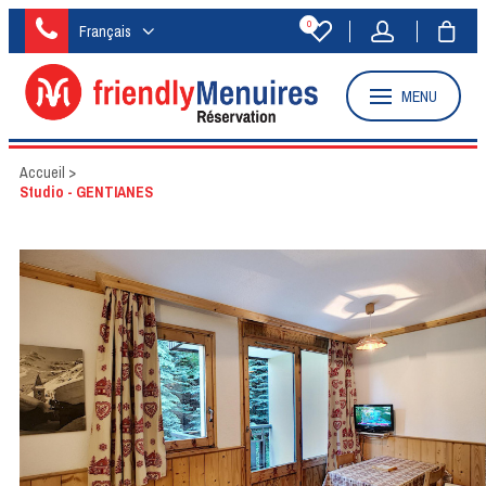
0
Français
MENU
Accueil
>
Studio - GENTIANES