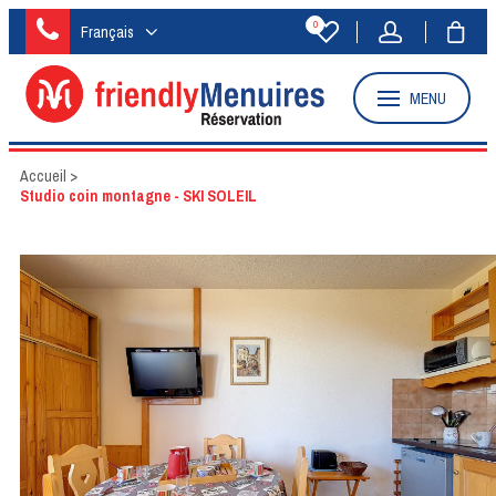
0
Français
MENU
Accueil
>
Studio coin montagne - SKI SOLEIL