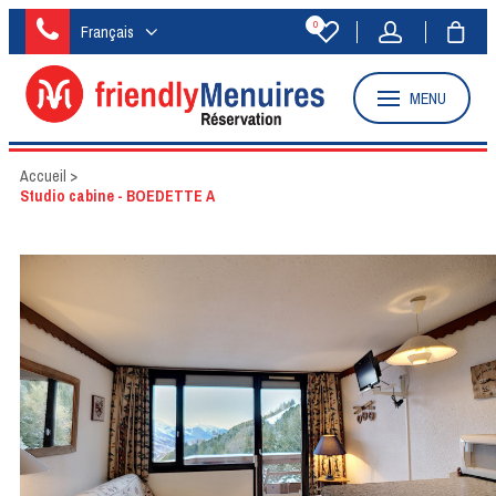
0
Français
MENU
Accueil
>
Studio cabine - BOEDETTE A