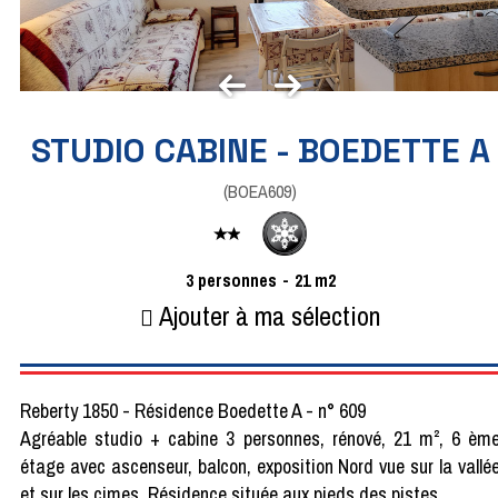
STUDIO CABINE - BOEDETTE A
(
BOEA609
)
3
personnes
21
m2
Ajouter à ma sélection
Reberty 1850 - Résidence Boedette A - n° 609
Agréable studio + cabine 3 personnes, rénové, 21 m², 6 èm
étage avec ascenseur, balcon, exposition Nord vue sur la vallé
et sur les cimes. Résidence située aux pieds des pistes.