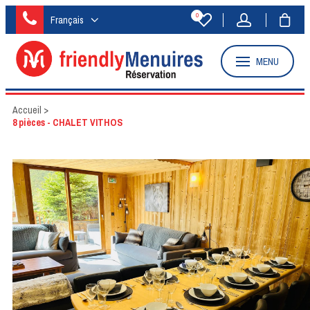
0
Français
MENU
Accueil
>
8 pièces - CHALET VITHOS