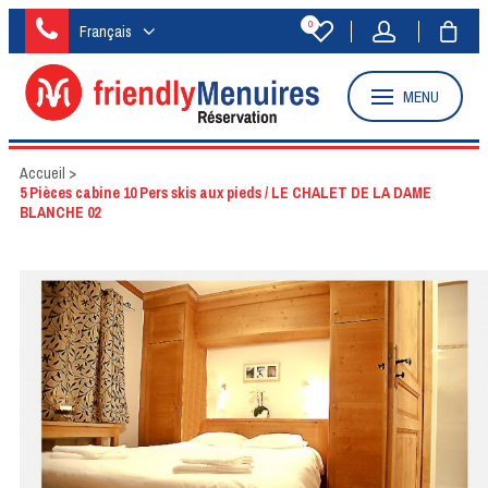
0
Français
MENU
Accueil
>
5 Pièces cabine 10 Pers skis aux pieds / LE CHALET DE LA DAME
BLANCHE 02