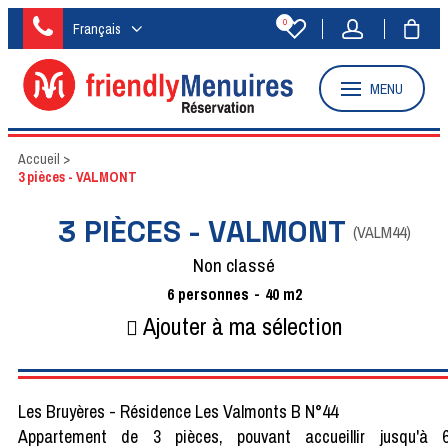
0
Français
MENU
Accueil
>
3 pièces - VALMONT
3 PIÈCES - VALMONT
(
VALM44
)
Non classé
6
personnes
40
m2
Ajouter à ma sélection
Les Bruyères - Résidence Les Valmonts B N°44
Appartement de 3 pièces, pouvant accueillir jusqu'à 