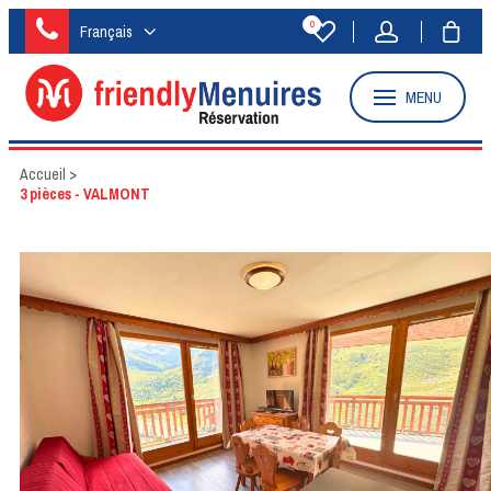
0
Français
MENU
Accueil
>
3 pièces - VALMONT