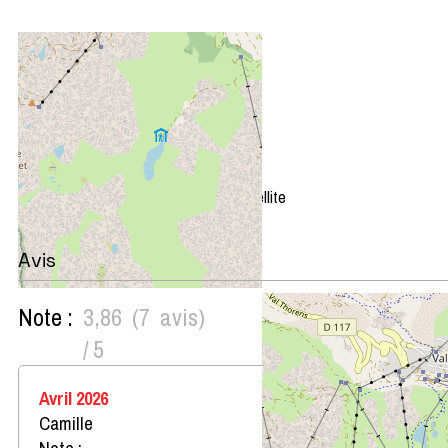
+
−
OpenStreetMap
Streets
Satellite
Leaflet
|
©
OpenStreetMap
Avis
Note :
3,86
(
7
avis
)
/ 5
Avril 2026
Camille