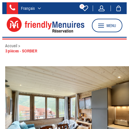
0
Français
MENU
Accueil
>
3 pièces - SORBIER