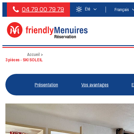
04 79 00 79 79
Été
Français
Accueil
>
3 pièces - SKI SOLEIL
Présentation
Vos avantages
E