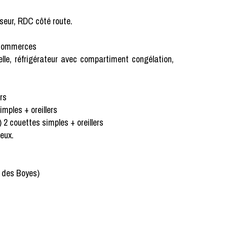
seur, RDC côté route.
x commerces
selle, réfrigérateur avec compartiment congélation,
rs
mples + oreillers
 2 couettes simples + oreillers
veux.
e des Boyes)