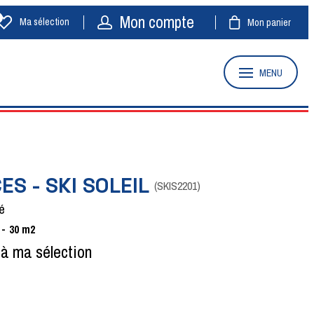
Mon compte
Ma sélection
Mon panier
MENU
CES - SKI SOLEIL
(
SKIS2201
)
é
30
m2
 à ma sélection