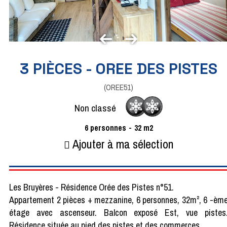
3 PIÈCES - OREE DES PISTES
(
OREE51
)
Non classé
6
personnes
32
m2
Ajouter à ma sélection
Les Bruyères - Résidence Orée des Pistes n°51.
Appartement 2 pièces + mezzanine, 6 personnes, 32m², 6 -èm
étage avec ascenseur. Balcon exposé Est, vue pistes
Résidence située au pied des pistes et des commerces.