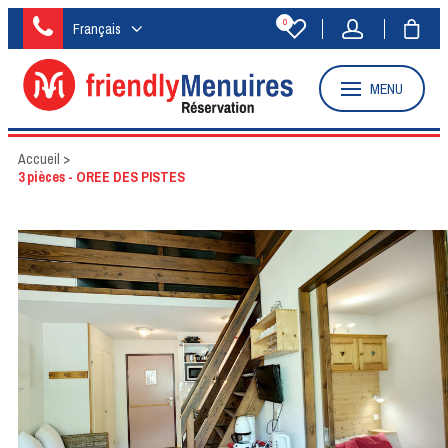
0
Français
MENU
Accueil
>
3 pièces - OREE DES PISTES