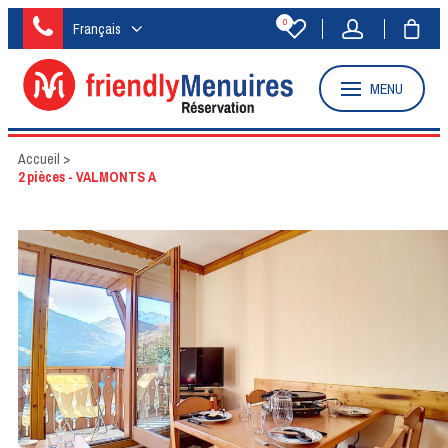
0
Français
MENU
Accueil
>
2 pièces - VALMONTS A