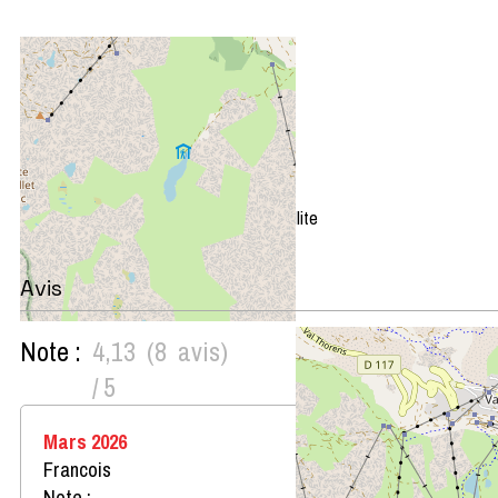
+
−
OpenStreetMap
Streets
Satellite
Leaflet
|
©
OpenStreetMap
Avis
Note :
4,13
(
8
avis
)
/ 5
Mars 2026
Francois
Note :