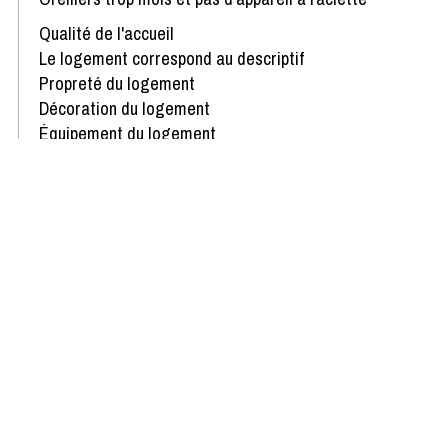
Qualité de l'accueil
Le logement correspond au descriptif
Propreté du logement
Décoration du logement
Équipement du logement
Confort de la literie
Avis écrit le 17/02/2026
Afficher plus d'avis
Disponibilités & Tarifs