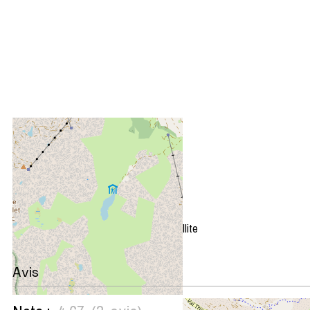
+
−
OpenStreetMap
Streets
Satellite
Leaflet
|
©
OpenStreetMap
Avis