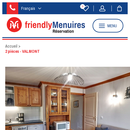
0
Français
MENU
Accueil
>
2 pièces - VALMONT