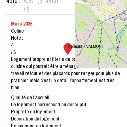
Note :
4,67
(
3
avis
)
/ 5
Mars 2026
Celine
Note :
4
2 pièces - VALMONT
/ 5
Logement propre et literie de bonne qualité. Juste la
cuisine qui pourrait être aménagée avec un plan de
travail retour et des placards pour ranger pour plus de
praticien mais c’est un détail l’appartement est très
bien
Qualité de l'accueil
Le logement correspond au descriptif
Propreté du logement
Décoration du logement
Équipement du logement