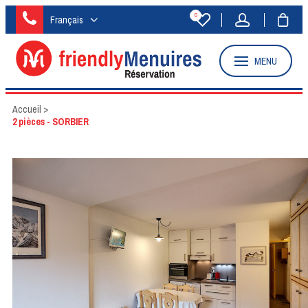
0
Français
MENU
Accueil
>
2 pièces - SORBIER