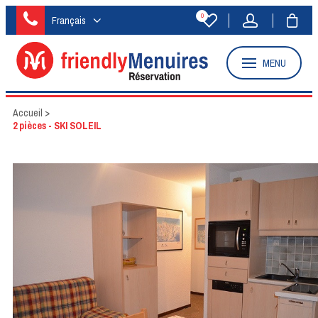
0
Français
MENU
Accueil
>
2 pièces - SKI SOLEIL