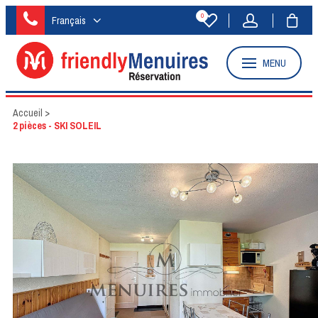
0
Français
MENU
Accueil
>
2 pièces - SKI SOLEIL