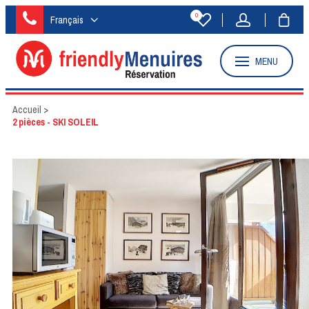
0
Français
MENU
Accueil
>
2 pièces - SKI SOLEIL