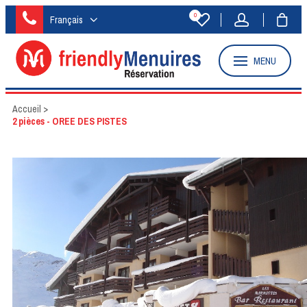
0
Français
MENU
Accueil
>
2 pièces - OREE DES PISTES