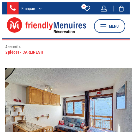
0
Français
MENU
Accueil
>
2 pièces - CARLINES II