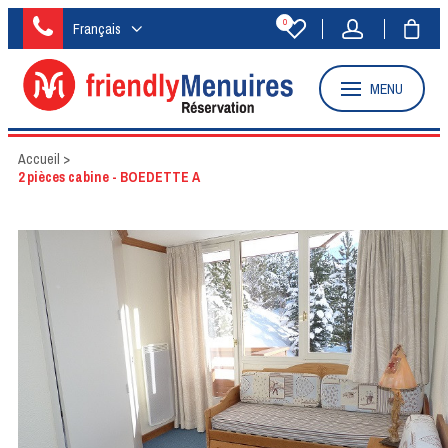
0
Français
MENU
Accueil
>
2 pièces cabine - BOEDETTE A