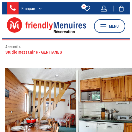
0
Français
MENU
Accueil
>
Studio mezzanine - GENTIANES