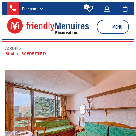
0
Français
MENU
Accueil
>
Studio - BOEDETTE D