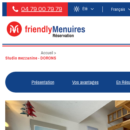
04 79 00 79 79
Été
Français
Accueil
>
Studio mezzanine - DORONS
Présentation
Vos avantages
En Rés