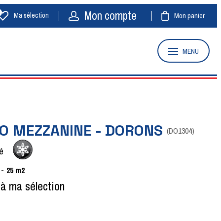
Mon compte
Ma sélection
Mon panier
MENU
O MEZZANINE - DORONS
(
DO1304
)
é
25
m2
 à ma sélection