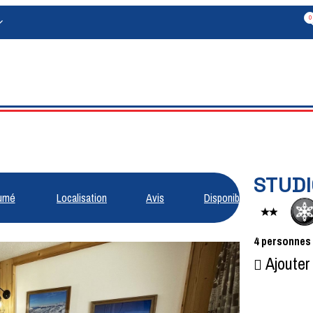
0
STUDI
umé
Localisation
Avis
Disponibilités
4
personnes
Ajouter