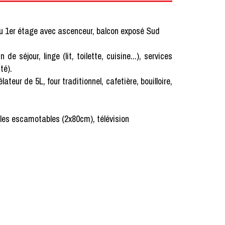
au 1er étage avec ascenceur, balcon exposé Sud
our, linge (lit, toilette, cuisine...), services
té).
teur de 5L, four traditionnel, cafetière, bouilloire,
ples escamotables (2x80cm), télévision