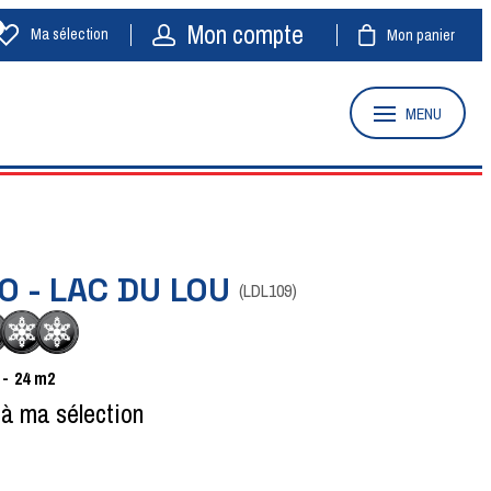
Mon compte
Ma sélection
Mon panier
MENU
O - LAC DU LOU
(
LDL109
)
24
m2
 à ma sélection