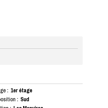
ge :
1er étage
osition :
Sud
tion :
Les Menuires