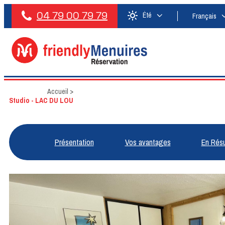
04 79 00 79 79
Été
Français
Accueil
>
Studio - LAC DU LOU
Présentation
Vos avantages
En Rés