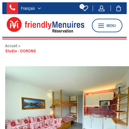
0
Français
MENU
Accueil
>
Studio - DORONS