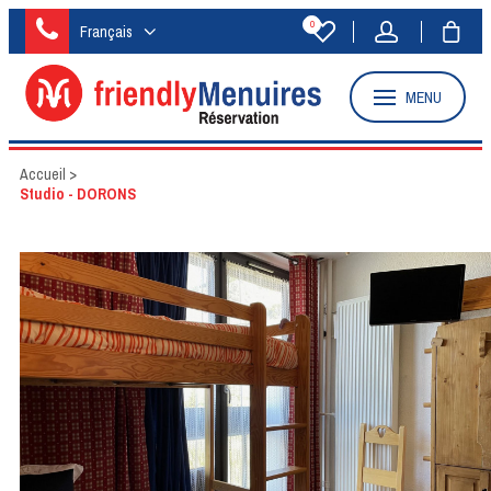
0
Français
MENU
Accueil
>
Studio - DORONS