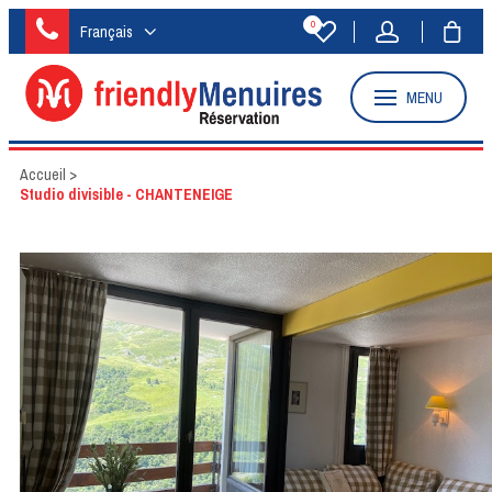
0
Français
MENU
Accueil
>
Studio divisible - CHANTENEIGE