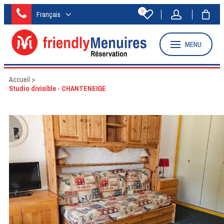
0
Français
MENU
Accueil
>
Studio divisible - CHANTENEIGE