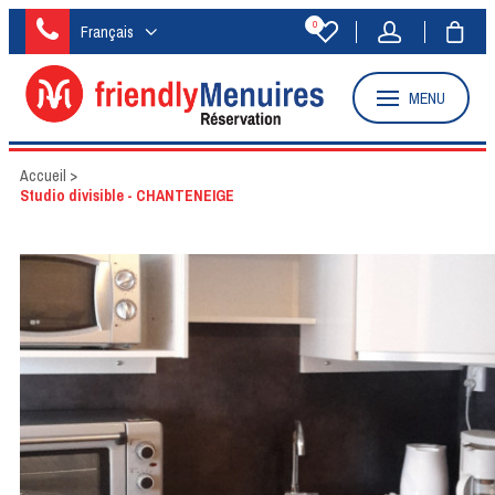
0
Français
MENU
Accueil
>
Studio divisible - CHANTENEIGE