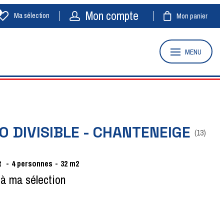
Mon compte
Ma sélection
Mon panier
MENU
O DIVISIBLE - CHANTENEIGE
(
13
)
t
4
personnes
32
m2
 à ma sélection