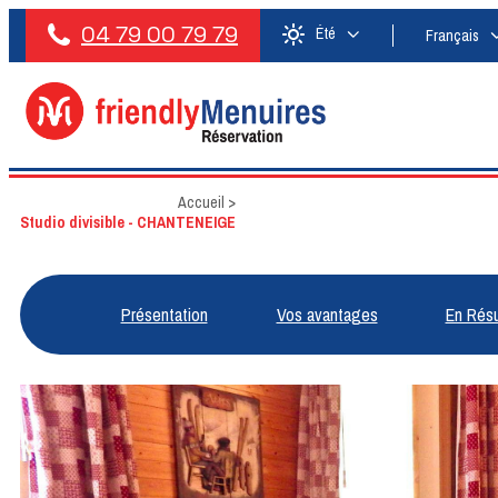
04 79 00 79 79
Été
Français
Accueil
>
Studio divisible - CHANTENEIGE
Présentation
Vos avantages
En Rés