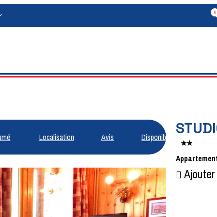
0
STUDI
umé
Localisation
Avis
Disponibilités
Appartemen
Ajouter