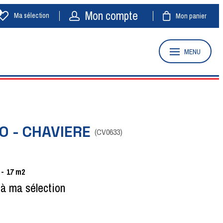
Mon compte
Ma sélection
Mon panier
MENU
O - CHAVIERE
(
CV0633
)
17
m2
 à ma sélection