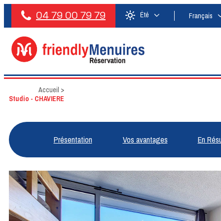
04 79 00 79 79
Été
Français
Accueil
>
Studio - CHAVIERE
Présentation
Vos avantages
En Rés