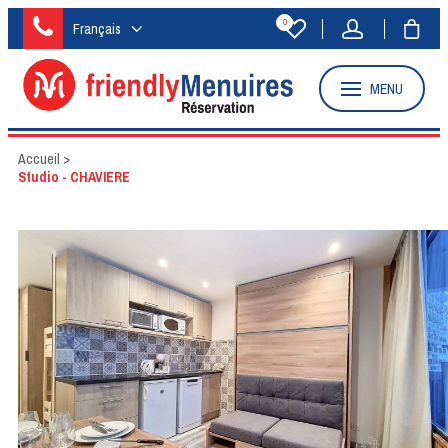
0
Français
MENU
Accueil
>
Studio - CHAVIERE