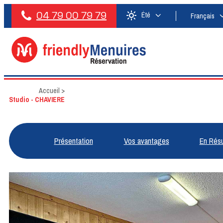
04 79 00 79 79
Été
Français
Accueil
>
Studio - CHAVIERE
Présentation
Vos avantages
En Rés