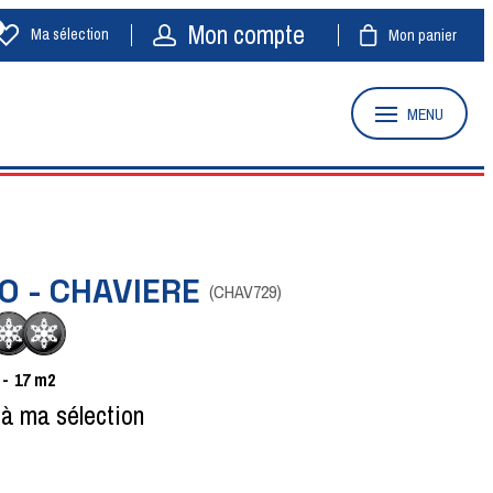
Mon compte
Ma sélection
Mon panier
MENU
O - CHAVIERE
(
CHAV729
)
17
m2
 à ma sélection