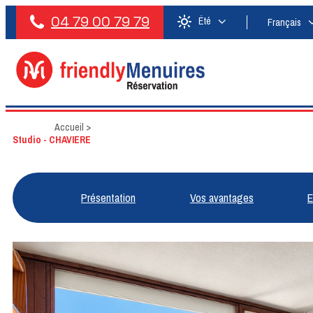
04 79 00 79 79
Été
Français
Accueil
>
Studio - CHAVIERE
Présentation
Vos avantages
E