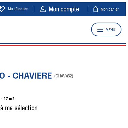
Mon compte
Ma sélection
Mon panier
MENU
O - CHAVIERE
(
CHAV432
)
17
m2
 à ma sélection