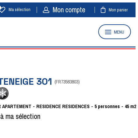
Mon compte
Ma sélection
Mon panier
MENU
TENEIGE 301
(
FR73583803
)
t
APARTEMENT
RESIDENCE
RESIDENCES
5
personnes
45
m2
 à ma sélection