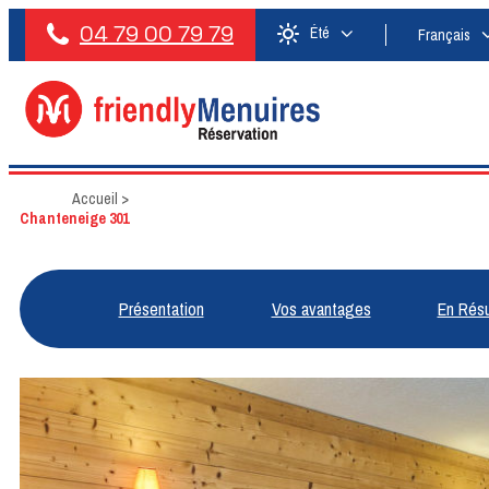
04 79 00 79 79
Été
Français
Accueil
>
Chanteneige 301
Présentation
Vos avantages
En Rés