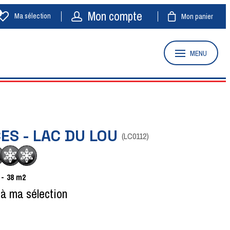
Mon compte
Ma sélection
Mon panier
MENU
CES - LAC DU LOU
(
LC0112
)
38
m2
 à ma sélection