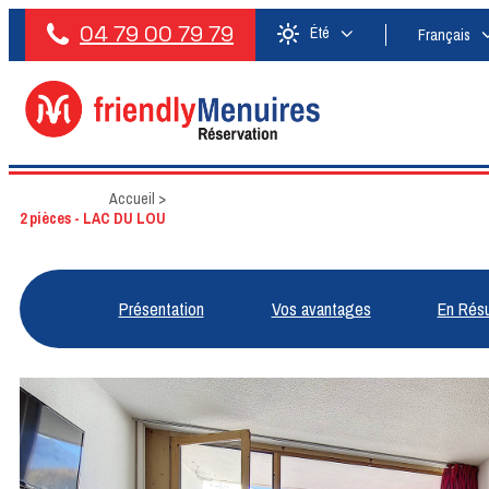
04 79 00 79 79
Été
Français
Accueil
>
2 pièces - LAC DU LOU
Présentation
Vos avantages
En Rés