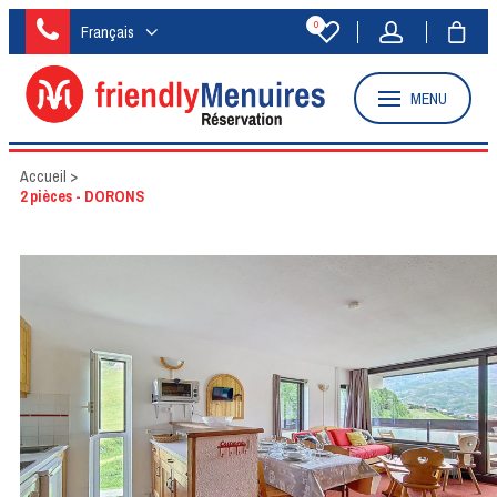
0
Français
MENU
Accueil
>
2 pièces - DORONS